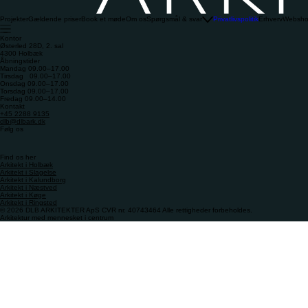
Projekter
Gældende priser
Book et møde
Om os
Spørgsmål & svar
Privatlivspolitik
Erhverv
Websh
Kontor
Østerled 28D, 2. sal
4300 Holbæk
Åbningstider
Mandag 09.00–17.00
Tirsdag 09.00–17.00
Onsdag 09.00–17.00
Torsdag 09.00–17.00
Fredag 09.00–14.00
Kontakt
+45 2288 9135
dlb@dlbark.dk
Følg os
Find os her
Arkitekt i Holbæk
Arkitekt i Slagelse
Arkitekt i Kalundborg
Arkitekt i Næstved
Arkitekt i Køge
Arkitekt i Ringsted
© 2026 DLB ARKITEKTER ApS CVR nr. 40743464 Alle rettigheder forbeholdes.
Arkitektur med mennesket i centrum